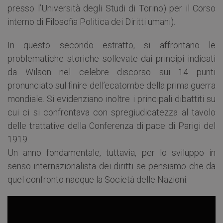
presso l’Università degli Studi di Torino) per il Corso
interno di Filosofia Politica dei Diritti umani).
In questo secondo estratto, si affrontano le
problematiche storiche sollevate dai principi indicati
da Wilson nel celebre discorso sui 14 punti
pronunciato sul finire dell’ecatombe della prima guerra
mondiale. Si evidenziano inoltre i principali dibattiti su
cui ci si confrontava con spregiudicatezza al tavolo
delle trattative della Conferenza di pace di Parigi del
1919.
Un anno fondamentale, tuttavia, per lo sviluppo in
senso internazionalista dei diritti se pensiamo che da
quel confronto nacque la Società delle Nazioni.