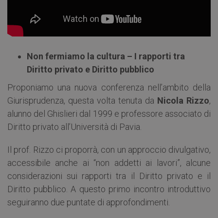
Non fermiamo la cultura – I rapporti tra
Diritto privato e Diritto pubblico
Proponiamo una nuova conferenza nell’ambito della
Giurisprudenza, questa volta tenuta da
Nicola Rizzo
,
alunno del Ghislieri dal 1999 e professore associato di
Diritto privato all’Università di Pavia.
Il prof. Rizzo ci proporrà, con un approccio divulgativo,
accessibile anche ai “non addetti ai lavori”, alcune
considerazioni sui rapporti tra il Diritto privato e il
Diritto pubblico. A questo primo incontro introduttivo
seguiranno due puntate di approfondimenti.