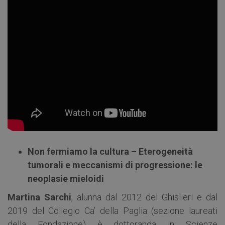
Non fermiamo la cultura – Eterogeneità
tumorali e meccanismi di progressione: le
neoplasie mieloidi
Martina Sarchi
, alunna dal 2012 del Ghislieri e dal
2019 del Collegio Ca’ della Paglia (sezione laureati
della Fondazione) è dottoranda in Scienze