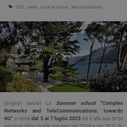
2023
eventi
Summer school
telecomunicazioni
(
English below
) La
Summer school
“Complex
Networks and TeleCommunications: towards
6G”
si terrà
dal 3 al 7 luglio 2023
ed è alla sua terza
edizione dopo quelle tenutesi nel 2018 e nel 2021 (la