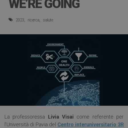
WE’RE GOING
2023
ricerca
salute
La professoressa
Livia Visai
come referente per
l’Università di Pavia del
Centro interuniversitario 3R