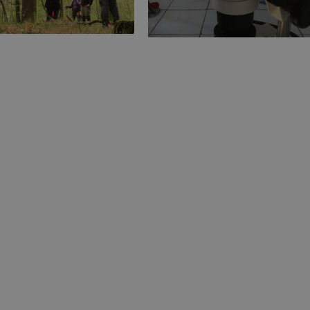
elievo di campioni dendrocronologici
Il fenomeno della deperienza
La squadra di campionamento
Analisi micologiche