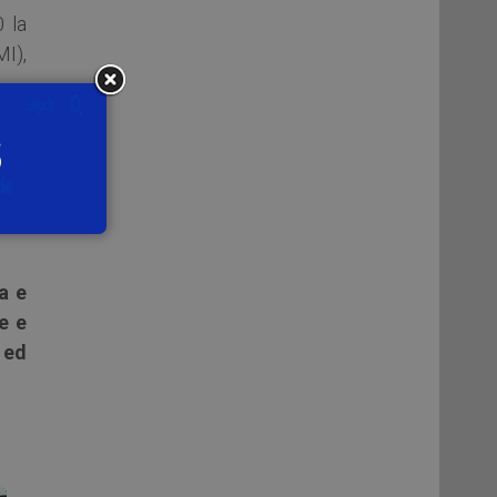
0 la
I),
a e
e e
 ed