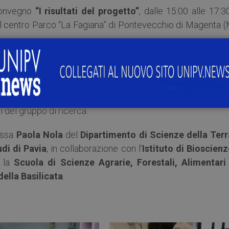
 Convegno
“I risultati del progetto”
, dalle 15:00 alle 17:3
l centro Parco “La Fagiana” di Pontevecchio di Magenta (M
i del gruppo di ricerca.
.ssa
Paola Nola
del
Dipartimento di Scienze della Terr
udi di Pavia
, in collaborazione con l’
Istituto di Bioscienz
 la
Scuola di Scienze Agrarie, Forestali, Alimentari
della Basilicata
.