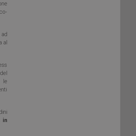
one
ico-
e ad
a al
ress
 del
 le
enti
dini
 in