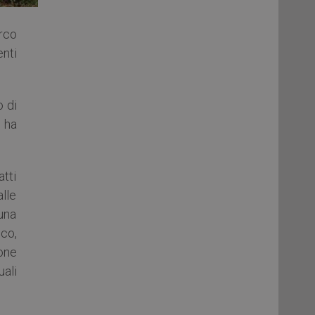
arco
enti
o di
 ha
tti
alle
auna
co,
ione
uali