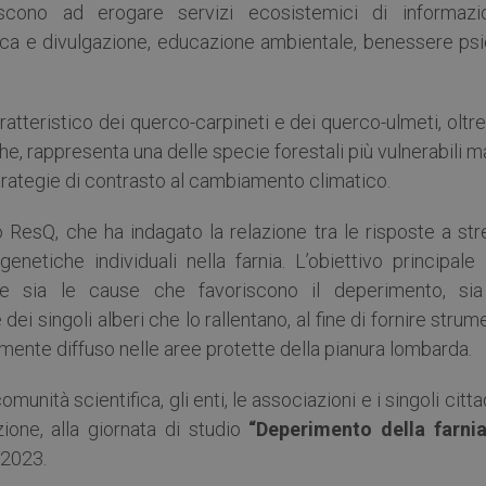
ibuiscono ad erogare servizi ecosistemici di informazi
attica e divulgazione, educazione ambientale, benessere ps
ratteristico dei querco-carpineti e dei querco-ulmeti, oltr
e, rappresenta una delle specie forestali più vulnerabili m
rategie di contrasto al cambiamento climatico.
o ResQ, che ha indagato la relazione tra le risposte a st
genetiche individuali nella farnia. L’obiettivo principale
re sia le cause che favoriscono il deperimento, sia
ei singoli alberi che lo rallentano, al fine di fornire strum
mente diffuso nelle aree protette della pianura lombarda.
munità scientifica, gli enti, le associazioni e i singoli citta
zione, alla giornata di studio
“Deperimento della farnia
o 2023.