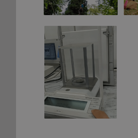
Il bosco planiziale
Pr
Esemplare di farnia