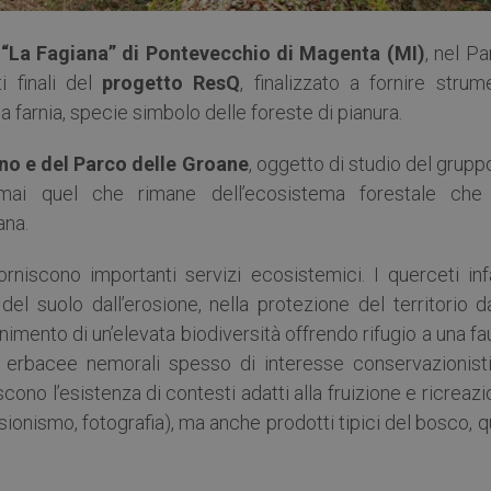
“La Fagiana” di Pontevecchio di Magenta (MI)
, nel P
ti finali del
progetto ResQ
, finalizzato a fornire strum
a farnia, specie simbolo delle foreste di pianura.
ino e del Parco delle Groane
, oggetto di studio del grupp
mai quel che rimane dell’ecosistema forestale che
ana.
rniscono importanti servizi ecosistemici. I querceti infa
del suolo dall’erosione, nella protezione del territorio d
tenimento di un’elevata biodiversità offrendo rifugio a una f
 erbacee nemorali spesso di interesse conservazionisti
scono l’esistenza di contesti adatti alla fruizione e ricreaz
sionismo, fotografia), ma anche prodotti tipici del bosco, q