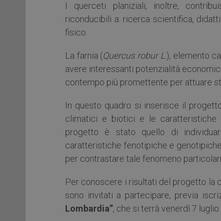
I querceti planiziali, inoltre, contr
riconducibili a: ricerca scientifica, did
fisico.
La farnia (
Quercus robur L
.), elemento ca
avere interessanti potenzialità economich
contempo più promettente per attuare st
In questo quadro si inserisce il progett
climatici e biotici e le caratteristiche 
progetto è stato quello di individua
caratteristiche fenotipiche e genotipiche d
per contrastare tale fenomeno particolar
Per conoscere i risultati del progetto la co
sono invitati a partecipare, previa iscri
Lombardia”
, che si terrà venerdì 7 lugli