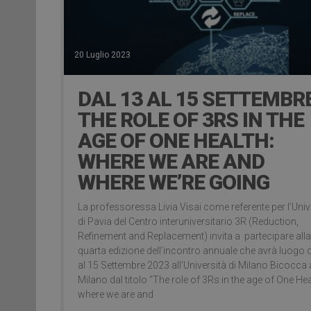
20 Luglio 2023
DAL 13 AL 15 SETTEMBRE
THE ROLE OF 3RS IN THE
AGE OF ONE HEALTH:
WHERE WE ARE AND
WHERE WE’RE GOING
La professoressa Livia Visai come referente per l’Univ
di Pavia del Centro interuniversitario 3R (Reduction,
Refinement and Replacement) invita a partecipare alla
quarta edizione dell’incontro annuale che avrà luogo 
al 15 Settembre 2023 all’Università di Milano Bicocca 
Milano dal titolo “The role of 3Rs in the age of One Hea
where we are and