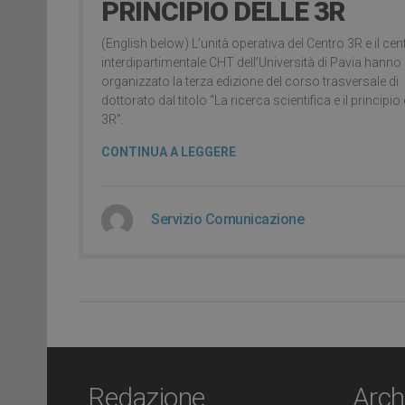
PRINCIPIO DELLE 3R
(English below) L’unità operativa del Centro 3R e il cen
interdipartimentale CHT dell’Università di Pavia hanno
organizzato la terza edizione del corso trasversale di
dottorato dal titolo “La ricerca scientifica e il principio 
3R”.
CONTINUA A LEGGERE
Servizio Comunicazione
Redazione
Arch