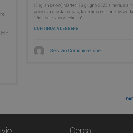
(English below) Martedì 13 giugno 2023 si terrà, sia in
presenza che da remoto, la settima edizione del wor
tro
“Ricerca e Nanomedicina”.
CONTINUA A LEGGERE
delle
Servizio Comunicazione
LOA
ivio
Cerca