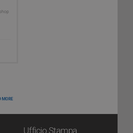
kshop
D MORE
Ufficio Stampa