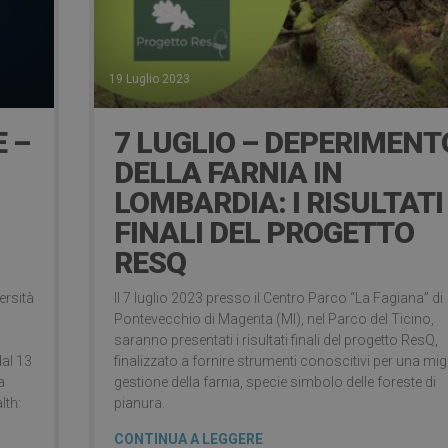
19 Luglio 2023
 –
7 LUGLIO – DEPERIMENT
DELLA FARNIA IN
LOMBARDIA: I RISULTATI
FINALI DEL PROGETTO
RESQ
ersità
Il 7 luglio 2023 presso il Centro Parco “La Fagiana” di
Pontevecchio di Magenta (MI), nel Parco del Ticino,
saranno presentati i risultati finali del progetto ResQ,
dal 13
finalizzato a fornire strumenti conoscitivi per una mig
a
gestione della farnia, specie simbolo delle foreste di
lth:
pianura.
CONTINUA A LEGGERE