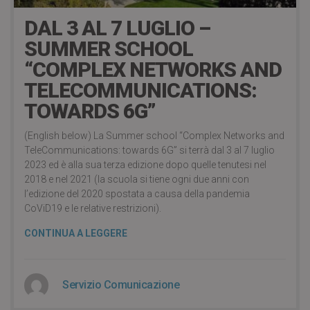
DAL 3 AL 7 LUGLIO –
SUMMER SCHOOL
“COMPLEX NETWORKS AND
TELECOMMUNICATIONS:
TOWARDS 6G”
(English below) La Summer school “Complex Networks and
TeleCommunications: towards 6G” si terrà dal 3 al 7 luglio
2023 ed è alla sua terza edizione dopo quelle tenutesi nel
2018 e nel 2021 (la scuola si tiene ogni due anni con
l’edizione del 2020 spostata a causa della pandemia
CoViD19 e le relative restrizioni).
CONTINUA A LEGGERE
Servizio Comunicazione