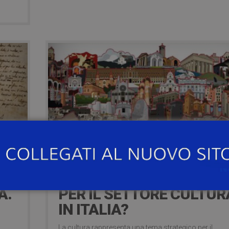
19 Maggio 2021
 –
27 MAGGIO – UNESCO E
,
AGENDA 2030: QUALI SF
A.
PER IL SETTORE CULTUR
IN ITALIA?
La cultura rappresenta una tema strategico per il