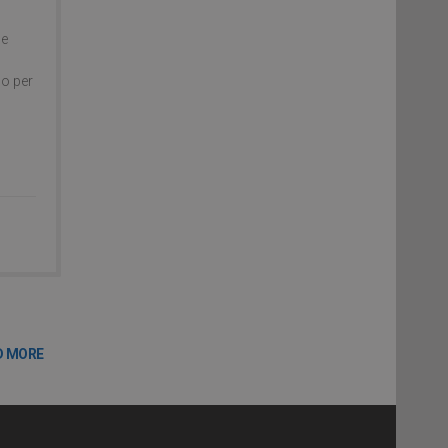
 e
o
co per
D MORE