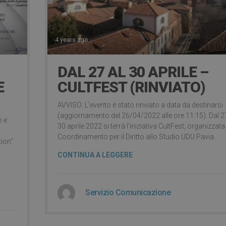
4 years ago
DAL 27 AL 30 APRILE –
E
CULTFEST (RINVIATO)
AVVISO: L’evento è stato rinviato a data da destinarsi
(aggiornamento del 26/04/2022 alle ore 11:15). Dal 2
o e
30 aprile 2022 si terrà l’iniziativa CultFest, organizzata
a
Coordinamento per il Diritto allo Studio UDU Pavia.
tion”
CONTINUA A LEGGERE
Servizio Comunicazione