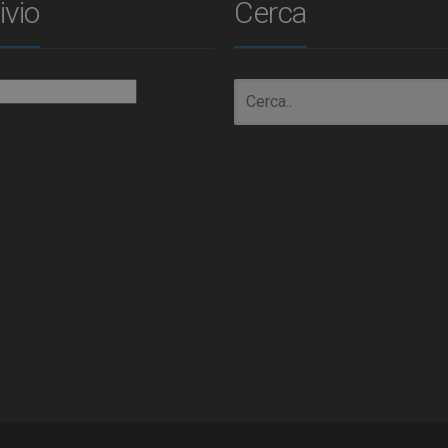
ivio
Cerca
io