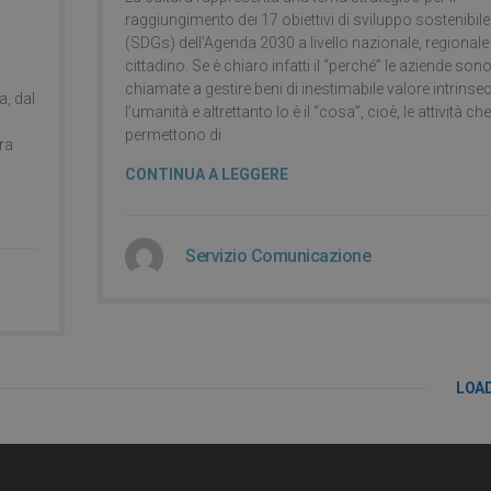
raggiungimento dei 17 obiettivi di sviluppo sostenibile
(SDGs) dell’Agenda 2030 a livello nazionale, regionale
cittadino. Se è chiaro infatti il “perché” le aziende son
chiamate a gestire beni di inestimabile valore intrinse
a, dal
l’umanità e altrettanto lo è il “cosa”, cioè, le attività che
permettono di
ra
CONTINUA A LEGGERE
Servizio Comunicazione
LOA