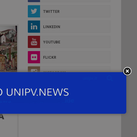
TWITTER
LINKEDIN
YOUTUBE
FLICKR
INSTAGRAM
IDE
A