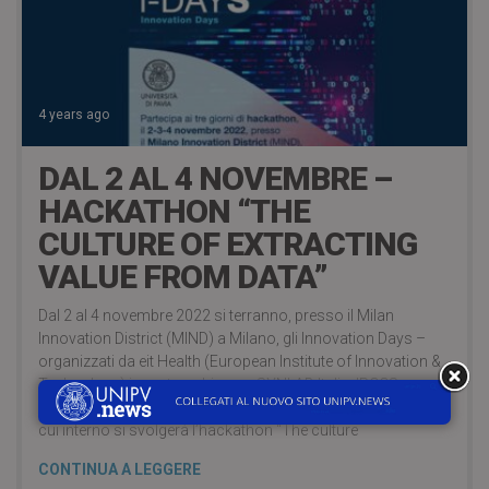
4 years ago
DAL 2 AL 4 NOVEMBRE –
HACKATHON “THE
CULTURE OF EXTRACTING
VALUE FROM DATA”
Dal 2 al 4 novembre 2022 si terranno, presso il Milan
Innovation District (MIND) a Milano, gli Innovation Days –
organizzati da eit Health (European Institute of Innovation &
Technology) in partnership con SYNLAB Italia, IRCCS
SYNLAB SDN e Università degli Studi di Napoli Federico II – al
cui interno si svolgerà l’hackathon “The culture
CONTINUA A LEGGERE