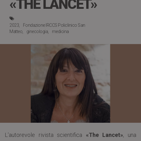
«THE LANCET»
2023
Fondazione IRCCS Policlinico San
Matteo
ginecologia
medicina
L’autorevole rivista scientifica
«The Lancet»
, una