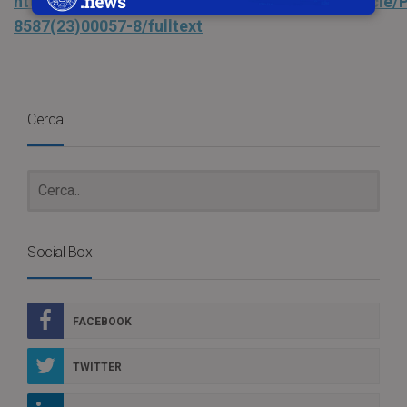
https://www.thelancet.com/journals/landia/article/
8587(23)00057-8/fulltext
Cerca
Social Box
FACEBOOK
TWITTER