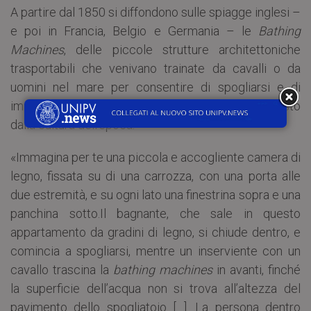
A partire dal 1850 si diffondono sulle spiagge inglesi –
e poi in Francia, Belgio e Germania – le
Bathing
Machines
, delle piccole strutture architettoniche
trasportabili che venivano trainate da cavalli o da
uomini nel mare per consentire di spogliarsi e di
immergersi in acqua rispettando il pudore richiesto
dalla cultura dell’epoca.
«Immagina per te una piccola e accogliente camera di
legno, fissata su di una carrozza, con una porta alle
due estremità, e su ogni lato una finestrina sopra e una
panchina sotto.Il bagnante, che sale in questo
appartamento da gradini di legno, si chiude dentro, e
comincia a spogliarsi, mentre un inserviente con un
cavallo trascina la
bathing machines
in avanti, finché
la superficie dell’acqua non si trova all’altezza del
pavimento dello spogliatoio […]. La persona dentro