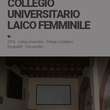
COLLEGIO
UNIVERSITARIO
LAICO FEMMINILE
2018
collegi universitari
Collegio Castiglioni
Brugnatelli
Sessantotto