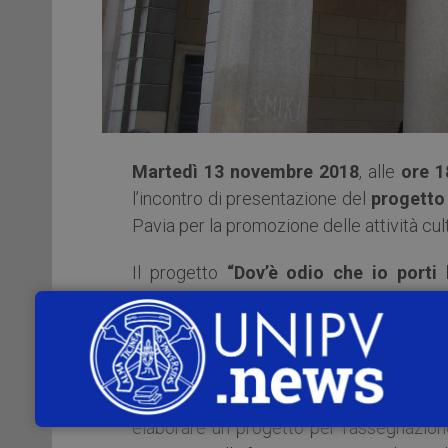
Martedì 13 novembre 2018
, alle
ore 1
l’incontro di presentazione del
progetto 
Pavia per la promozione delle attività cult
Il progetto
“Dov’è odio che io porti 
criminalità organizzata gestiti dagli 
ONLUS Pavia in collaborazione con divers
Cairoli e Cardano.
Il progetto ha l’obiettivo di creare un gru
elaborare un progetto per l’assegnazione