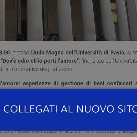
8.00
, presso l’
Aula Magna dell’Università di Pavia
, si t
“Dov’è odio ch’io porti l’amore”
, finanziato dall’Universit
urali e ricreative degli studenti.
l’amore: esperienze di gestione di beni confiscati a
universitari”
è un’iniziativa dell’Associazione Attendiam
i Collegi dell’Università di Pavia, tra cui: Santa Cateri
ppo di studenti universitari che lavori durante l’anno al fin
 di un bene confiscato. Il fine ultimo è esercitare un’az