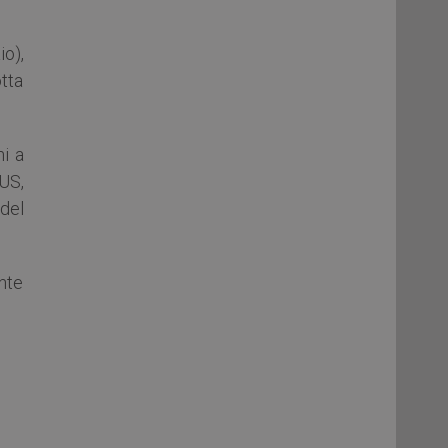
io),
otta
ni a
US,
 del
nte