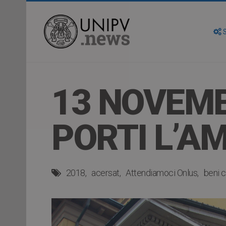
S
13 NOVEMB
PORTI L’A
2018
acersat
Attendiamoci Onlus
beni c