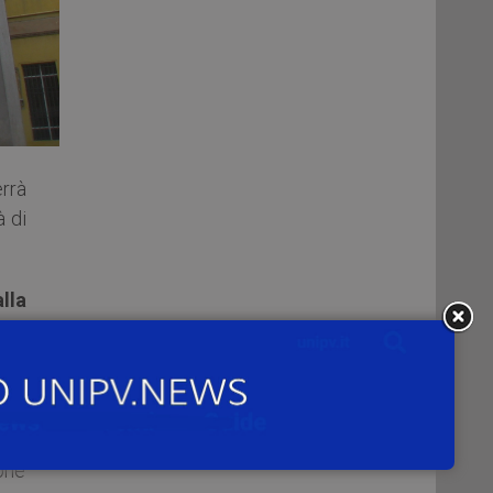
errà
à di
lla
oci
na,
e di
ione