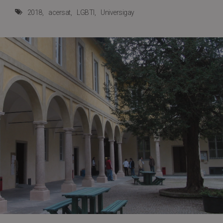
2018
acersat
LGBTI
Universigay