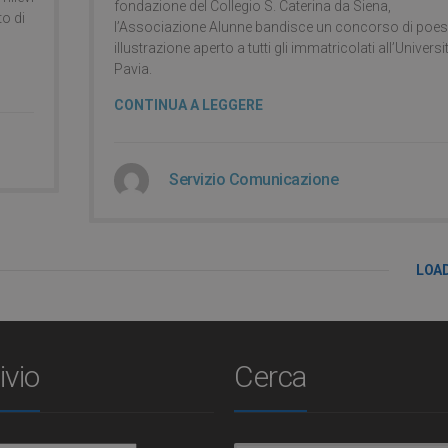
fondazione del Collegio S. Caterina da Siena,
to di
l’Associazione Alunne bandisce un concorso di poes
illustrazione aperto a tutti gli immatricolati all’Universi
Pavia.
CONTINUA A LEGGERE
Servizio Comunicazione
LOA
ivio
Cerca