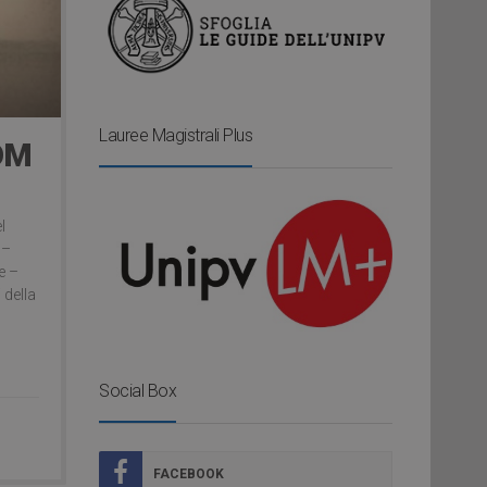
Lauree Magistrali Plus
OM
l
 –
e –
 della
Social Box
FACEBOOK