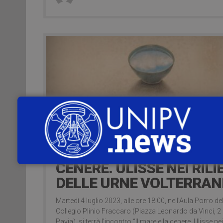
19 Luglio 2023
4 LUGLIO – IL MARE E LA
CENERE. ULISSE NEI RILI
DELLE URNE VOLTERRAN
Martedì 4 luglio 2023, alle ore 18:00, nell’Aula Porro de
Collegio Plinio Fraccaro (Piazza Leonardo da Vinci, 2
Pavia), si terrà l’incontro “Il mare e la cenere. Ulisse nei 