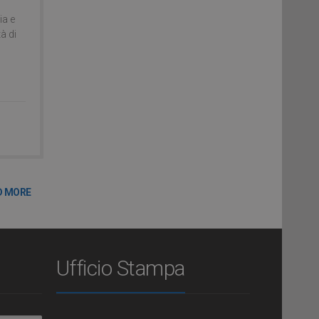
ia e
tà di
D MORE
Ufficio Stampa