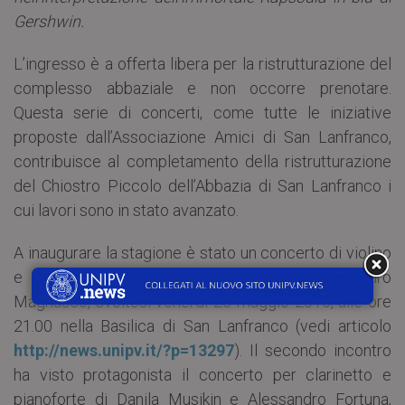
Gershwin.
L’ingresso è a offerta libera per la ristrutturazione del
complesso abbaziale e non occorre prenotare.
Questa serie di concerti, come tutte le iniziative
proposte dall’Associazione Amici di San Lanfranco,
contribuisce al completamento della ristrutturazione
del Chiostro Piccolo dell’Abbazia di San Lanfranco i
cui lavori sono in stato avanzato.
A inaugurare la stagione è stato un concerto di violino
e pianoforte con Andrea Cardinale e Alessandro
Magnasco, svoltosi venerdì 20 maggio 2016, alle ore
21.00 nella Basilica di San Lanfranco (vedi articolo
http://news.unipv.it/?p=13297
). Il secondo incontro
ha visto protagonista il concerto per clarinetto e
pianoforte di Danila Musikin e Alessandro Fortuna,