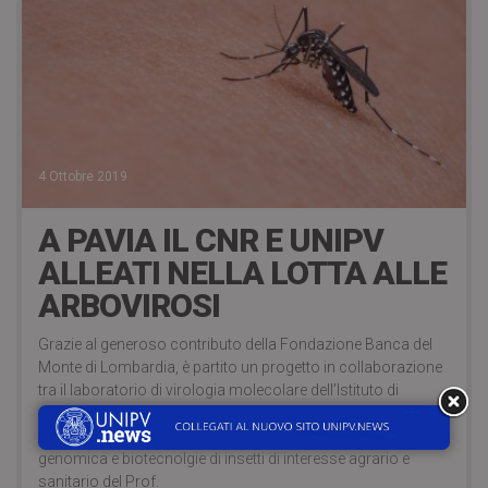
4 Ottobre 2019
A PAVIA IL CNR E UNIPV
ALLEATI NELLA LOTTA ALLE
ARBOVIROSI
Grazie al generoso contributo della Fondazione Banca del
Monte di Lombardia, è partito un progetto in collaborazione
tra il laboratorio di virologia molecolare dell’Istituto di
Genetica Molecolare “Luigi Luca Cavalli-Sforza” del CNR di
Pavia, diretto dal Dr. Giovanni Maga, e il laboratorio di
genomica e biotecnolgie di insetti di interesse agrario e
sanitario del Prof.