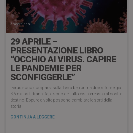
5 years ago
29 APRILE –
PRESENTAZIONE LIBRO
“OCCHIO AI VIRUS. CAPIRE
LE PANDEMIE PER
SCONFIGGERLE”
I virus sono comparsi sulla Terra ben prima di noi, forse già
3,5 miliardi di anni fa, e sono del tutto disinteressati al nostro
destino. Eppure a volte possono cambiare le sorti della
storia.
CONTINUA A LEGGERE