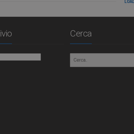
LOA
ivio
Cerca
io