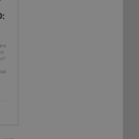
:
agna
 si
so?
 dal