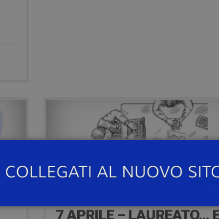
9 years ago
7 APRILE – LAUREATO… 