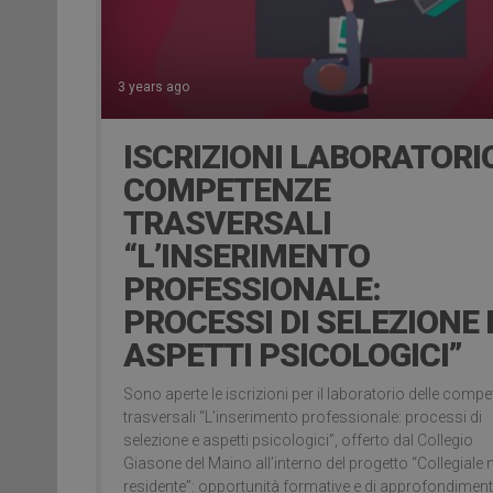
3 years ago
ISCRIZIONI LABORATORI
COMPETENZE
TRASVERSALI
“L’INSERIMENTO
PROFESSIONALE:
PROCESSI DI SELEZIONE 
ASPETTI PSICOLOGICI”
Sono aperte le iscrizioni per il laboratorio delle comp
trasversali “L’inserimento professionale: processi di
selezione e aspetti psicologici”, offerto dal Collegio
Giasone del Maino all’interno del progetto “Collegiale
residente”: opportunità formative e di approfondimen