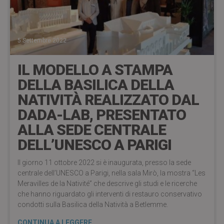
5 Settembre 2022
IL MODELLO A STAMPA
DELLA BASILICA DELLA
NATIVITÀ REALIZZATO DAL
DADA-LAB, PRESENTATO
ALLA SEDE CENTRALE
DELL’UNESCO A PARIGI
Il giorno 11 ottobre 2022 si è inaugurata, presso la sede
centrale dell’UNESCO a Parigi, nella sala Mirò, la mostra “Les
Meravilles de la Nativité” che descrive gli studi e le ricerche
che hanno riguardato gli interventi di restauro conservativo
condotti sulla Basilica della Natività a Betlemme.
CONTINUA A LEGGERE