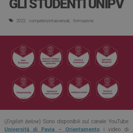
GLI STUDENTI UNIPV
2023
competenze trasversali
formazione
(
English below
) Sono disponibili sul canale YouTube
Università di Pavia – Orientamento
i video di