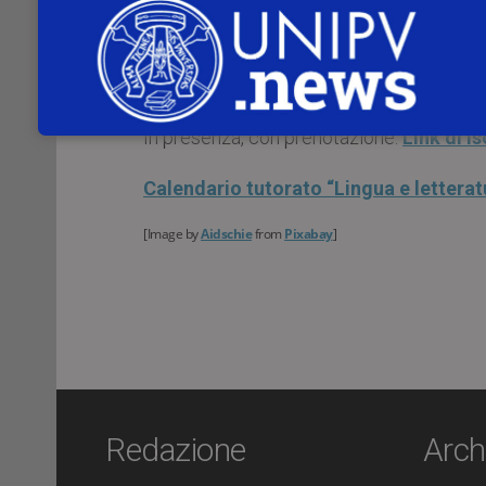
nell’ambito del Progetto Collegiale no
letteratura latina”
.
Alice Prestint
, Università di Pavia
In presenza, con prenotazione:
Link di i
Calendario tutorato “Lingua e letterat
[Image by
Aidschie
from
Pixabay
]
Redazione
Arch