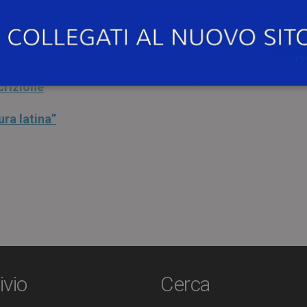
n Residente 2022/2023 – un incontro del tutorato
“Lingu
scrizione
ura latina”
ivio
Cerca