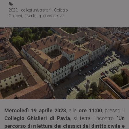
2023
collegi universitari
Collegio
Ghislieri
eventi
giurisprudenza
Mercoledì 19 aprile 2023
, alle
ore 11:00
, presso il
Collegio Ghislieri di Pavia
, si terrà l’incontro
“Un
percorso di rilettura dei classici del diritto civile e