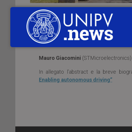
Mercoledì 19 aprile 2023
, alle
ore 
Dipartimento di Ingegneria Industrial
seminario
“77GHz Radar-on-chip: Enab
Relatore:
Mauro Giacomini
(STMicroelectronics)
In allegato l’abstract e la breve biogr
Enabling autonomous driving”