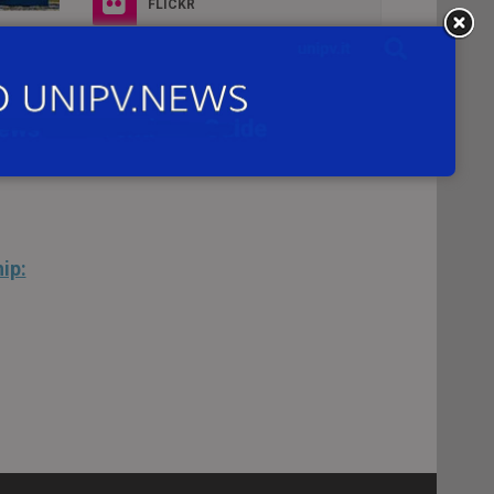
FLICKR
del
INSTAGRAM
à il
ip: