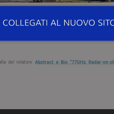
16:00
, presso l’
Aula Seminari Magenta al Piano D 
e e dell’Informazione dell’Università di Pavia
, si terr
ling autonomous driving”
.
afia del relatore:
Abstract e Bio “77GHz Radar-on-ch