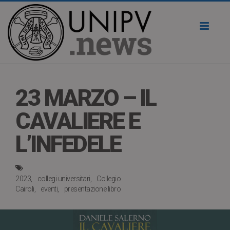
Toggl
naviga
23 MARZO – IL
CAVALIERE E
L’INFEDELE
2023
collegi universitari
Collegio
Cairoli
eventi
presentazione libro