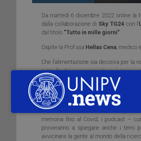
Da martedì 6 dicembre 2022 online la t
dalla collaborazione di
Sky TG24
con l’
dal titolo
“Tutto in mille giorni”
.
Ospite la Prof.ssa
Hellas Cena
, medico e
Che l’alimentazione sia decisiva per la 
nutre fin dal concepimento può avere un 
che avreste voluto sapere su cibo&salute,
L’obiettivo di questo ciclo di podcast è 
soluzione dei problemi, a discapito del
social. Dalla nutrizione all’intelligenza 
memoria fino al Covid, i podcast – 
proveranno a spiegare anche i temi p
avvicinare la gente al mondo della ricer