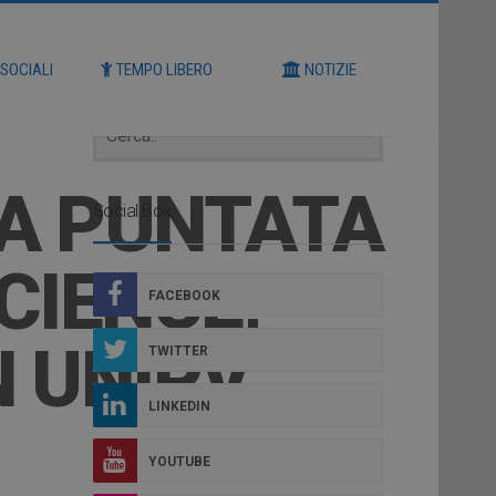
Cerca
 SOCIALI
TEMPO LIBERO
NOTIZIE
ZA PUNTATA
Social Box
CIENCE,
FACEBOOK
N UNIPV
TWITTER
LINKEDIN
YOUTUBE