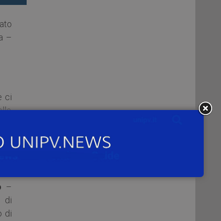
ato
a –
e ci
ello
alla
dei
ulla
o
–
 di
o di