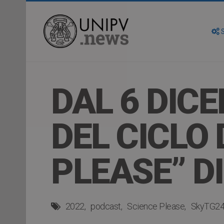
S
DAL 6 DIC
DEL CICLO 
PLEASE” D
2022
podcast
Science Please
SkyTG2