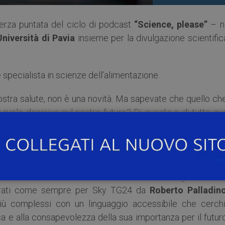
erza puntata del ciclo di podcast
“Science, please”
– n
Università di Pavia
insieme per la divulgazione scientific
 specialista in scienze dell’alimentazione.
nostra salute, non è una novità. Ma sapevate che quello ch
ruolo decisivo sul nostro futuro? Di questo e di tutto qu
 si parla in questa nuova puntata.
la valorizzazione del rigore e dell’approccio scientifico 
le fake news, sempre più pericolose e diffuse nell’epoca 
artificiale, dalla biodiversità ai terremoti, dagli studi s
curati come sempre per Sky TG24 da
Roberto Palladin
iù complessi con un linguaggio accessibile che cerchi
ca e alla consapevolezza della sua importanza per il futur