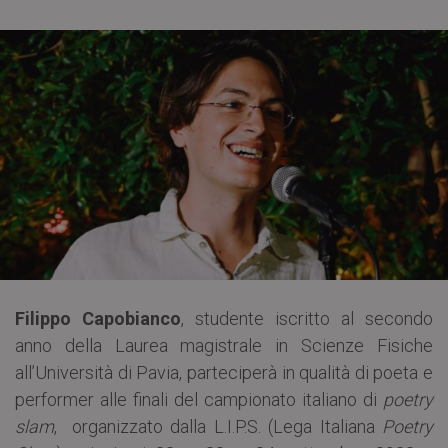
Filippo Capobianco
, studente iscritto al secondo
anno della Laurea magistrale in Scienze Fisiche
all’Università di Pavia, parteciperà in qualità di poeta e
performer alle finali del campionato italiano di
poetry
slam
, organizzato dalla L.I.P.S. (Lega Italiana
Poetry