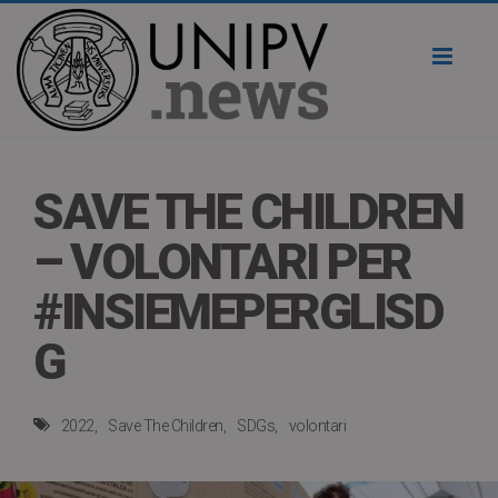
Toggl
naviga
SAVE THE CHILDREN
– VOLONTARI PER
#INSIEMEPERGLISD
G
2022
Save The Children
SDGs
volontari