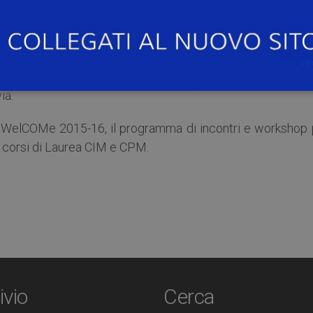
Comunicare e Governare” tenuta dal Ministro delle Politi
gato EXPO del governo Maurizio Martina lunedì 5 ottobre 2
ia.
di WelCOMe 2015-16, il programma di incontri e workshop 
 corsi di Laurea CIM e CPM.
ivio
Cerca