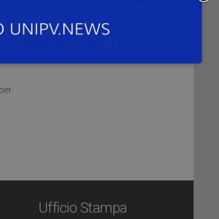
FLICKR
INSTAGRAM
che
015
per
Ufficio Stampa