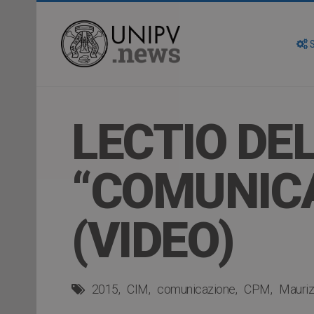
S
LECTIO DE
“COMUNIC
(VIDEO)
2015
CIM
comunicazione
CPM
Mauriz