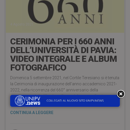
4 Agosto 2021
CERIMONIA PER I 660 ANNI
DELL’UNIVERSITÀ DI PAVIA:
VIDEO INTEGRALE E ALBUM
FOTOGRAFICO
Domenica 5 settembre 2021, nel Cortile Teresiano si è tenuta
la Cerimonia di inaugurazione dell’anno accademico 2021-
2022, nella ricorrenza del 660° anniversario della
costituzione dello “Studium Generale” pavese. Ospite
d’onore il Presidente della Repubblica, On. Sergio Mattarella.
CONTINUA A LEGGERE