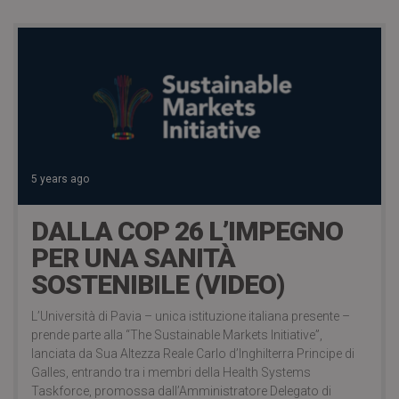
5 years ago
DALLA COP 26 L’IMPEGNO
PER UNA SANITÀ
SOSTENIBILE (VIDEO)
L’Università di Pavia – unica istituzione italiana presente –
prende parte alla “The Sustainable Markets Initiative”,
lanciata da Sua Altezza Reale Carlo d’Inghilterra Principe di
Galles, entrando tra i membri della Health Systems
Taskforce, promossa dall’Amministratore Delegato di