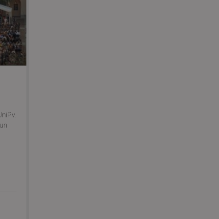
UniPv.
 un