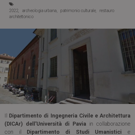
2022
archeologia urbana
patrimonio culturale
restauro
architettonico
Il
Dipartimento di Ingegneria Civile e Architettura
(DICAr) dell’Università di Pavia
in collaborazione
con il
Dipartimento di Studi Umanistici
e