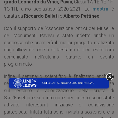
grado Leonardo da Vinci, Pavia
, Classi 1A-1B-1E-1F-
1G-1H, anno scolastico 2020-2021. La
mostra
è
curata da
Riccardo Bellati
e
Alberto Pettineo
.
Con il supporto dell’Associazione Amici dei Musei e
dei Monumenti Pavesi è stato indetto anche un
concorso che premierà il miglior progetto realizzato
dagli allievi del corso di Restauro e il cui esito sarà
comunicato nell’autunno durante un evento
programmato.
Infine il seminario scientifico è finalizzato anche a
sensibilizzare la comunità scientifica e la cittadinanza
sul restauro e valorizzazione della cripta di
Sant’Eusebio e suo intorno e per questo sono state
attivate interessanti iniziative di condivisione
partecipata. Infatti tutti sono invitati a sostenere e a