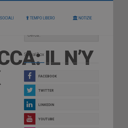
Cerca
 SOCIALI
TEMPO LIBERO
NOTIZIE
CA: IL N’Y
Social Box
X
FACEBOOK
TWITTER
LINKEDIN
YOUTUBE