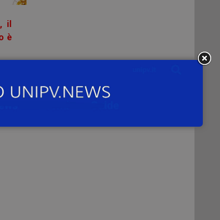
 il
o è
gna