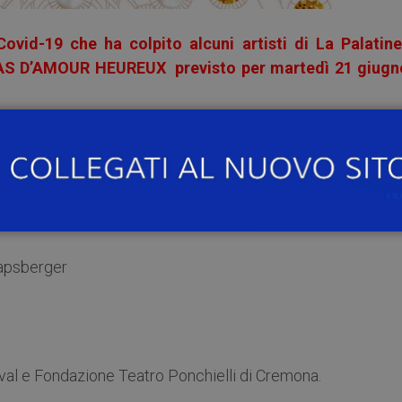
vid-19 che ha colpito alcuni artisti di La Palatine,
 PAS D’AMOUR HEUREUX previsto per martedì 21 giugn
n nuovo appuntamento di
“Pavia Barocca”
, la rasse
ta dal
Centro di Musica Antica Ghislieri
!
Salone San Pio del Collegio Ghislieri
, con:
Kapsberger
ival e Fondazione Teatro Ponchielli di Cremona.