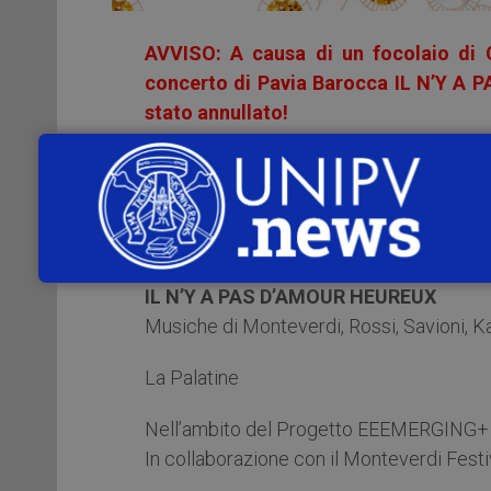
AVVISO: A causa di un focolaio di Co
concerto di Pavia Barocca IL N’Y A
stato annullato!
Martedì 21 giugno 2022
si terrà u
internazionale di musica antica organizza
L’appuntamento alle
ore 21:00
, presso il
IL N’Y A PAS D’AMOUR HEUREUX
Musiche di Monteverdi, Rossi, Savioni, 
La Palatine
Nell’ambito del Progetto EEEMERGING+
In collaborazione con il Monteverdi Fest