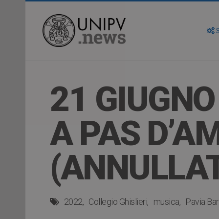
S
21 GIUGNO 
A PAS D’A
(ANNULLA
2022
Collegio Ghislieri
musica
Pavia Ba