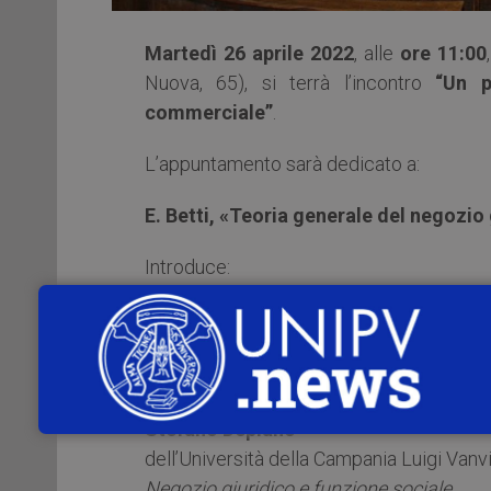
Martedì 26 aprile 2022
, alle
ore 11:00
Nuova, 65), si terrà l’incontro
“Un p
commerciale”
.
L’appuntamento sarà dedicato a:
E. Betti, «Teoria generale del negozio 
Introduce:
Vittorio Bachelet
dell’Università Cattolica di Milano
Intervengono:
Stefano Deplano
dell’Università della Campania Luigi Vanvit
Negozio giuridico e funzione sociale