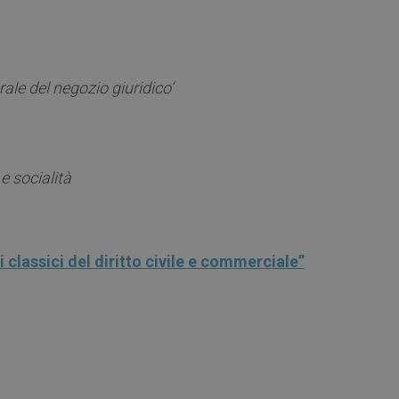
ale del negozio giuridico’
 e socialità
 classici del diritto civile e commerciale”