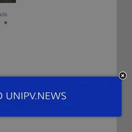
ada
e e