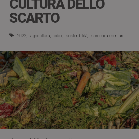
CULTURA DELLO
SCARTO
2022
agricoltura
cibo
sostenibilità
sprechi alimentari