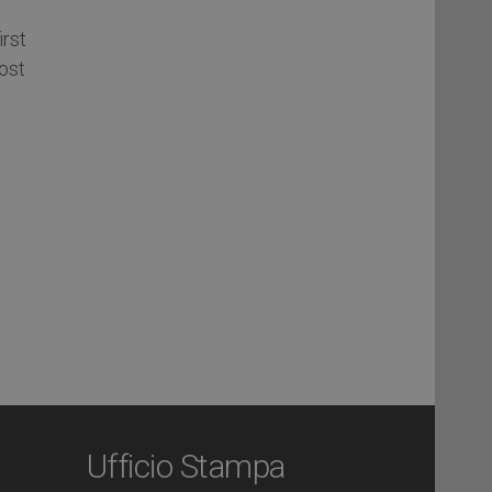
rst
ost
Ufficio Stampa