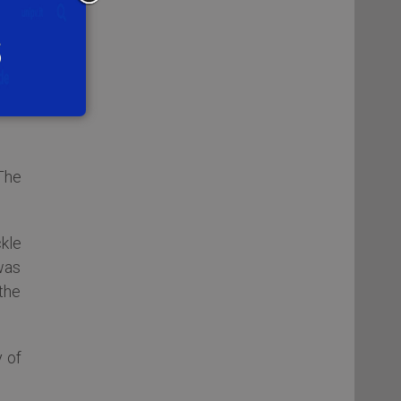
 in
via
The
kle
was
the
y of