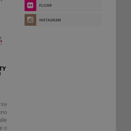
FLICKR
INSTAGRAM
rire
nno
lle
ne o