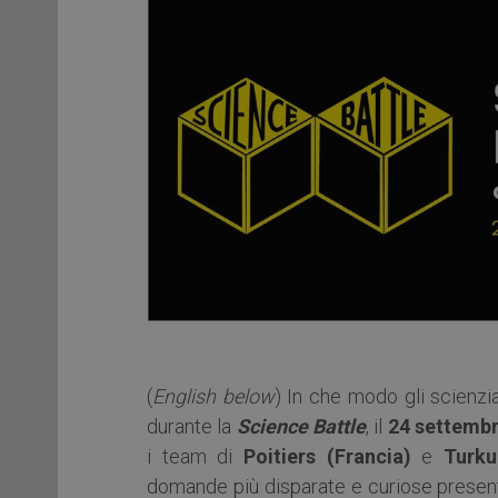
(
English below
) In che modo gli scienzi
durante la
Science Battle
, il
24 settemb
i team di
Poitiers (Francia)
e
Turku
domande più disparate e curiose presenta