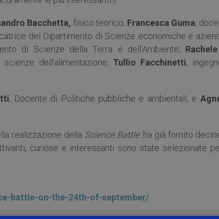
sandro Bacchetta,
fisico teorico;
Francesca Guma
, doce
ercatrice del Dipartimento di Scienze economiche e azienda
mento di Scienze della Terra e dell’Ambiente;
Rachele
e scienze dell’alimentazione;
Tullio Facchinetti
, ingegn
tti
, Docente di Politiche pubbliche e ambientali, e
Agn
lla realizzazione della
Science Battle
: ha già fornito decin
ivanti, curiose e interessanti sono state selezionate per
ence-battle-on-the-24th-of-september/