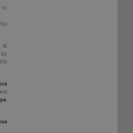
e to
also
 at
d by
the
sca
and
ppe
,
ese