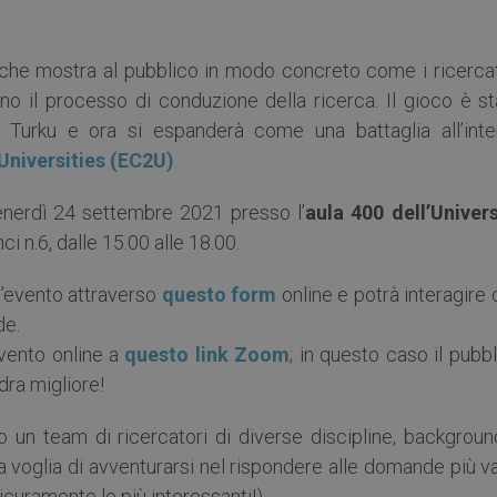
che mostra al pubblico in modo concreto come i ricercat
o il processo di conduzione della ricerca. Il gioco è st
i Turku e ora si espanderà come una battaglia all’inte
Universities (EC2U)
.
enerdì 24 settembre 2021 presso l’
aula 400 dell’Univers
ci n.6, dalle 15.00 alle 18.00.
ll’evento attraverso
questo form
online e potrà interagire
de.
evento online a
questo link Zoom
; in questo caso il pubb
dra migliore!
o un team di ricercatori di diverse discipline, backgroun
lla voglia di avventurarsi nel rispondere alle domande più v
curamente le più interessanti!).