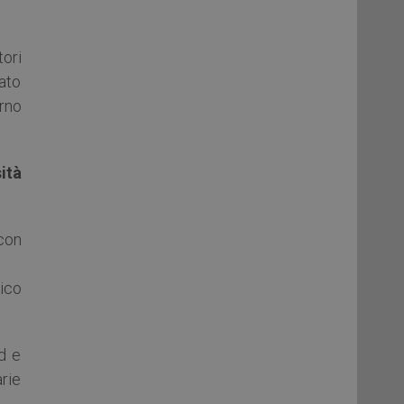
ori
ato
rno
ità
 con
lico
d e
arie