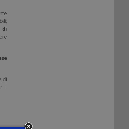
nte
li;
 di
ere
ese
e di
 il