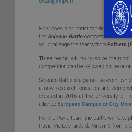
ec2u@unipv.it
How does a scientist tackle a new chall
the
Science Battle
competition, on
24th
will challenge the teams from
Poitiers
(
Three teams will try to solve the most
competition can be followed online or on
Science Battle is a game-like event whi
a new research question and demonst
created in 2016 at the University of T
alliance
European Campus of City-Unive
For the Pavia team, the battle will take
Pavia, Via Leonardo da Vinci n.6, from 3 