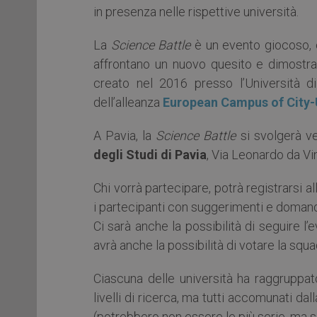
in presenza nelle rispettive università.
La
Science Battle
è un evento giocoso, 
affrontano un nuovo quesito e dimostran
creato nel 2016 presso l’Università d
dell’alleanza
European Campus of City-
A Pavia, la
Science Battle
si svolgerà v
degli Studi di Pavia
, Via Leonardo da Vin
Chi vorrà partecipare, potrà registrarsi a
i partecipanti con suggerimenti e doman
Ci sarà anche la possibilità di seguire l’
avrà anche la possibilità di votare la squa
Ciascuna delle università ha raggruppat
livelli di ricerca, ma tutti accomunati da
(potrebbero non essere le più serie, ma si