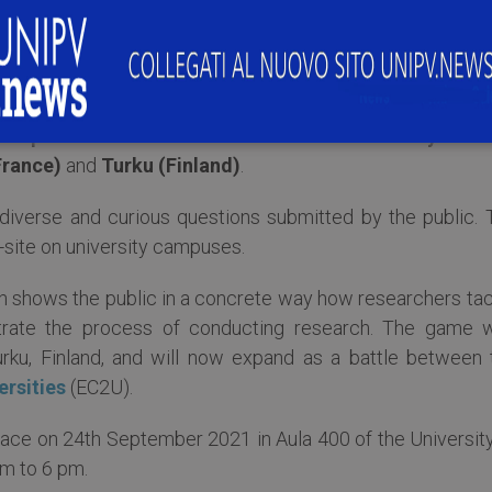
***
enging problem to get to a solution? You can witness this
 September
! The researchers from the
University of Pa
France)
and
Turku
(Finland)
.
 diverse and curious questions submitted by the public. 
-site on university campuses.
ch shows the public in a concrete way how researchers tac
rate the process of conducting research. The game 
urku, Finland, and will now expand as a battle between 
rsities
(EC2U).
 place on 24th September 2021 in Aula 400 of the Universit
pm to 6 pm.