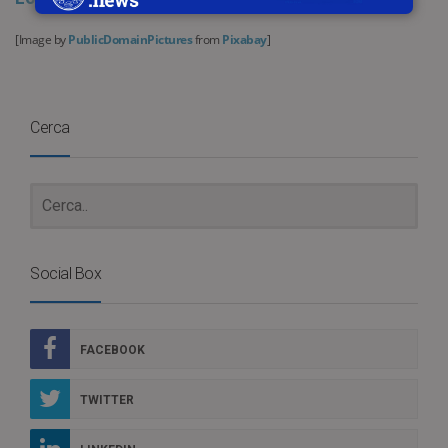
[Image by
PublicDomainPictures
from
Pixabay
]
Cerca
Social Box
FACEBOOK
TWITTER