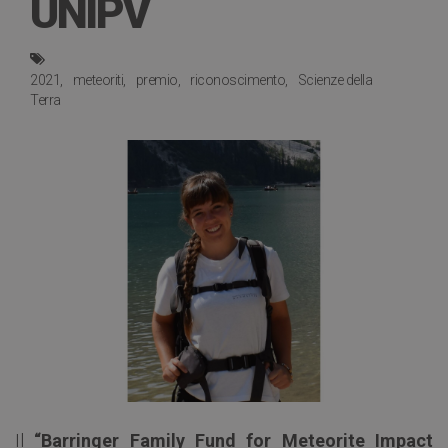
UNIPV
2021
meteoriti
premio
riconoscimento
Scienze della
Terra
Il
“Barringer Family Fund for Meteorite Impact