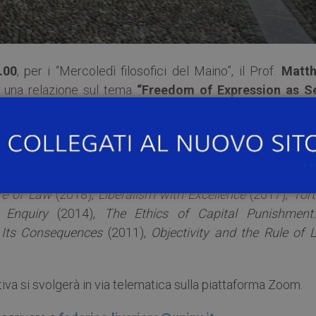
.00
, per i “Mercoledì filosofici del Maino”, il Prof.
Matt
 una relazione sul tema
“Freedom of Expression as Se
 Academy, è
Professor of Legal and Political Philosophy
ne
rchill College, Cambridge.
re of Law
(2018),
Liberalism with Excellence
(2017),
Tort
 Enquiry
(2014),
The Ethics of Capital Punishment
d Its Consequences
(2011),
Objectivity and the Rule of 
ativa si svolgerà in via telematica sulla piattaforma Zoom.