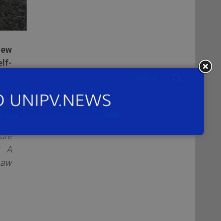
hew
lf-
lla
ure
: A
Law