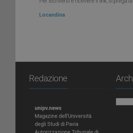
Per iscriversi e ricevere il link, si prega d
Locandina
Redazione
Arch
Archiv
unipv.news
Magazine dell’Università
degli Studi di Pavia
Autorizzazione Tribunale di