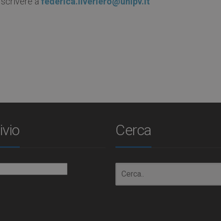
i scrivere a
federica.liveriero@unipv.it
ivio
Cerca
io