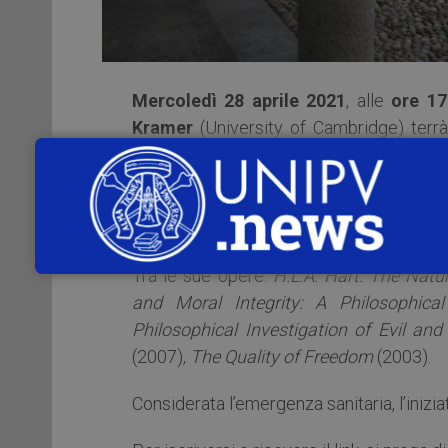
Mercoledì 28 aprile 2021
, alle
ore 17
Kramer
(University of Cambridge) terrà
Restraint”
.
Matthew Kramer
,
Fellow
della British
University of Cambridge e
Fellow
del Chu
Tra le sue opere:
H.L.A. Hart: The Natu
and Moral Integrity: A Philosophical
Philosophical Investigation of Evil an
(2007),
The Quality of Freedom
(2003).
Considerata l’emergenza sanitaria, l’inizi