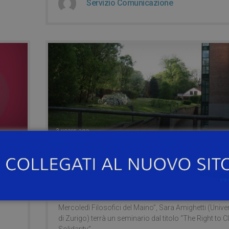
Servizio Comunicazione
3 years ago
O
15 FEBBRAIO – MERCOLE
FILOSOFICI DEL MAINO
Il 15 febbraio 2023, alle ore 17:30, nell’ambito del ciclo
Mercoledì Filosofici del Maino”, Sara Amighetti (Unive
di Zurigo) terrà un seminario dal titolo “The Right to 
Solidarity”.