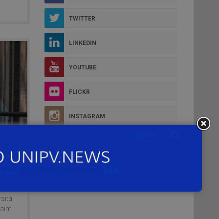
TWITTER
LINKEDIN
YOUTUBE
FLICKR
INSTAGRAM
DÌ
 “I
rsità
Claim