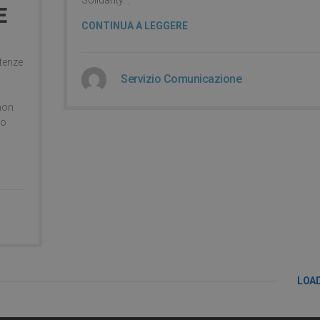
E
CONTINUA A LEGGERE
etenze
Servizio Comunicazione
 non
to
LOA