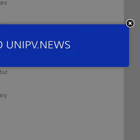
are
lla
e –
but
any