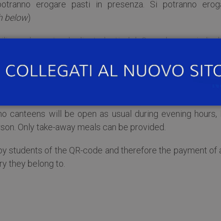
otranno erogare pasti in presenza. Si potranno erog
h below
)
ilizzo da parte degli studenti del Qr-code e quindi de
in base alle diverse fasce di appartenenza.
***
November 2020 (as established by the Government Decre
no canteens will be open as usual during evening hours, 
rson. Only take-away meals can be provided.
by students of the QR-code and therefore the payment of 
ry they belong to.