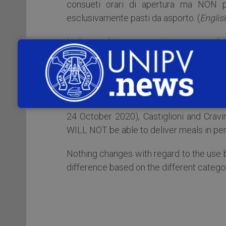
consueti orari di apertura ma NON p
esclusivamente pasti da asporto. (
Englis
Nulla cambia per quanto concerne l’ut
corresponsione dell’eventuale differenza 
From Monday 26 October 2020 until 23 
24 October 2020), Castiglioni and Cravi
WILL NOT be able to deliver meals in pe
Nothing changes with regard to the use 
difference based on the different catego