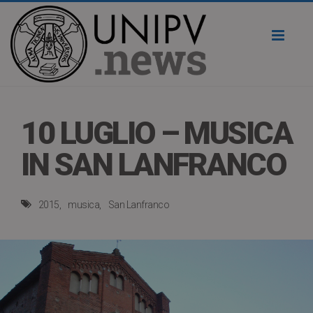
Toggl
naviga
10 LUGLIO – MUSICA
IN SAN LANFRANCO
2015
musica
San Lanfranco