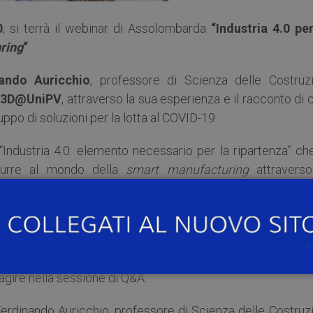
0
, si terrà il webinar di Assolombarda
“Industria 4.0 per
ring
“
.
ando Auricchio
, professore di Scienza delle Costruzi
3D@UniPV
, attraverso la sua esperienza e il racconto di 
uppo di soluzioni per la lotta al COVID-19
 “Industria 4.0: elemento necessario per la ripartenza” ch
durre al mondo della
smart manufacturing
attraverso
 iniziato a cogliere le opportunità legate alle tecnologie 4.
à un momento di approfondimento e confronto su una specif
 paradigma Industria 4.0. In particolare, i relatori, top man
ranno l’efficacia di tali tecnologie durante la crisi sanitar
ragire nella sessione di Q&A.
erdinando Auricchio, professore di Scienza delle Costruzi