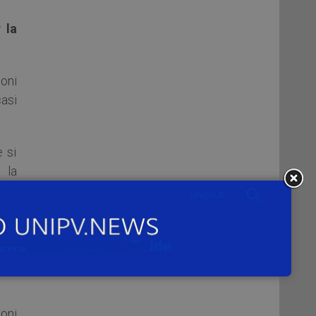
 la
oni
casi
e si
 la
0.
ica
ager
ia e
oni