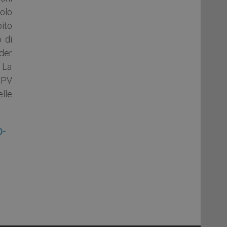
tolo
ito
 di
ader
 La
iPV
lle
0-