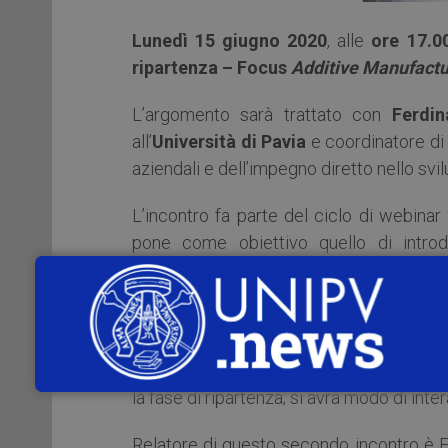
Lunedì 15 giugno 2020
, alle
ore 17.0
ripartenza – Focus
Additive Manufactu
L’argomento sarà trattato con
Ferdin
all’
Università di Pavia
e coordinatore di
aziendali e dell’impegno diretto nello svil
L’incontro fa parte del ciclo di webinar
pone come obiettivo quello di intro
condivisione delle esperienze di chi ha già
Ogni webinar, della durata di 1 ora, sar
tecnologia e sulle ricadute in azienda del
di aziende
adopter
ed esperti, ci racconte
la fase di ripartenza; si avrà modo di inte
Relatore di questo secondo incontro è F