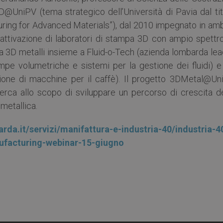
 3D@UniPV (tema strategico dell’Università di Pavia dal ti
uring for Advanced Materials”), dal 2010 impegnato in amb
’attivazione di laboratori di stampa 3D con ampio spettro
mpa 3D metalli insieme a Fluid-o-Tech (azienda lombarda le
mpe volumetriche e sistemi per la gestione dei fluidi) e
ione di macchine per il caffè). Il progetto 3DMetal@Un
cerca allo scopo di sviluppare un percorso di crescita de
metallica.
rda.it/servizi/manifattura-e-industria-40/industria-4
nufacturing-webinar-15-giugno