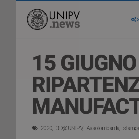
S
15 GIUGNO 
RIPARTENZ
MANUFACT
2020
3D@UNIPV
Assolombarda
stamp