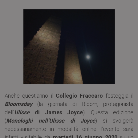
Anche quest’anno il
Collegio Fraccaro
festeggia il
Bloomsday
(la giornata di Bloom, protagonista
dell’
Ulisse
di James Joyce
). Questa edizione
(
Monologhi nell’Ulisse di Joyce
) si svolgerà
necessariamente in modalità online: l’evento sarà
infatti visitabile da
martedì 16 giugno 2020
su un