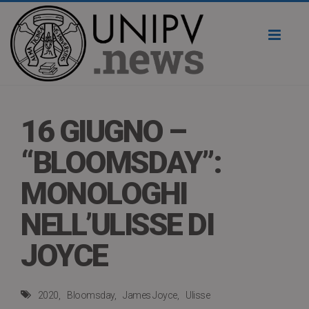
Toggl
naviga
16 GIUGNO –
“BLOOMSDAY”:
MONOLOGHI
NELL’ULISSE DI
JOYCE
2020
Bloomsday
James Joyce
Ulisse