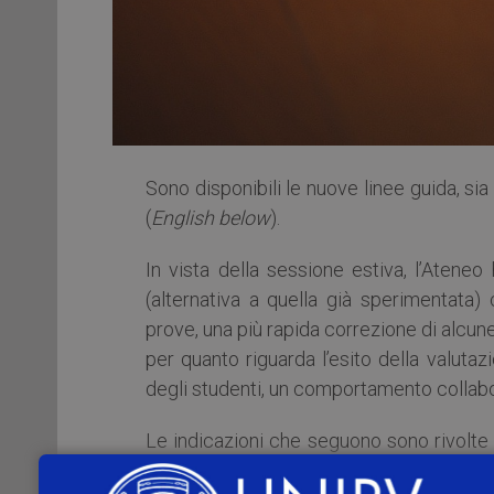
Sono disponibili le nuove linee guida, sia
(
English below
).
In vista della sessione estiva, l’Atene
(alternativa a quella già sperimentata
prove, una più rapida correzione di alcune
per quanto riguarda l’esito della valuta
degli studenti, un comportamento collabo
Le indicazioni che seguono sono rivolte 
negli appelli a partire dal 25 maggio 202