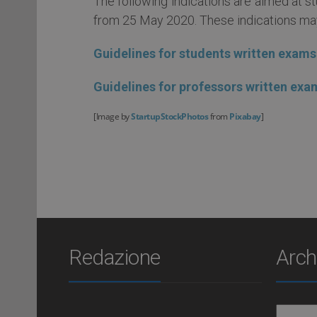
The following indications are aimed at s
from 25 May 2020. These indications may 
Guidelines for students written exam
Guidelines for professors written ex
[Image by
StartupStockPhotos
from
Pixabay
]
Redazione
Arch
Archiv