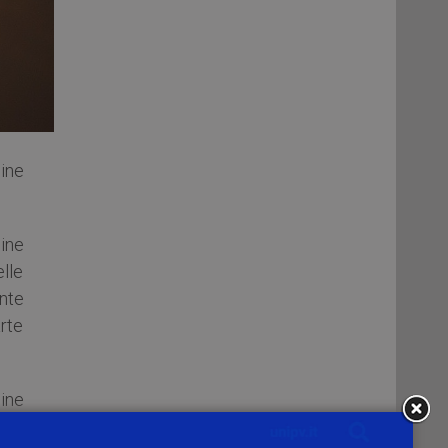
line
ine
lle
ente
arte
line
e da