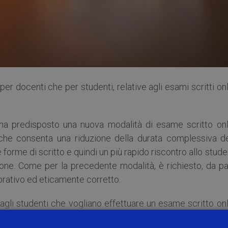
 per docenti che per studenti, relative agli esami scritti on
o ha predisposto una nuova modalità di esame scritto onl
) che consenta una riduzione della durata complessiva de
 forme di scritto e quindi un più rapido riscontro allo stud
zione. Come per la precedente modalità, è richiesto, da p
rativo ed eticamente corretto.
agli studenti che vogliano effettuare un esame scritto on
0. Tali indicazioni potranno eventualmente essere integrat