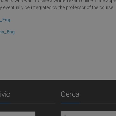
tudents who want to take a written exam online in the app
eventually be integrated by the professor of the course.
s_Eng
ams_Eng
ivio
Cerca
io