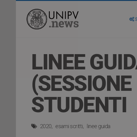
S
LINEE GUID
(SESSIONE 
STUDENTI
2020
esami scritti
linee guida