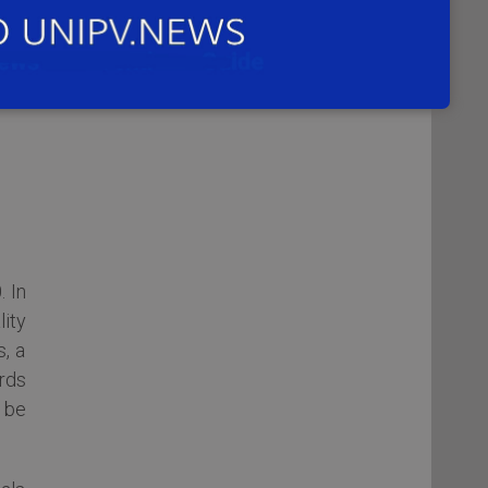
. In
ity
s, a
rds
 be