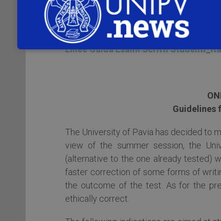
parte del docente di riferimento dell’appe
Linee Guida Esami Scritti Docenti_ita
Linee Guida Esami Scritti Studenti_it
ON
Guidelines
The University of Pavia has decided to m
view of the summer session, the Univ
(alternative to the one already tested) w
faster correction of some forms of writi
the outcome of the test. As for the pr
ethically correct.