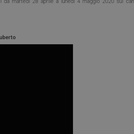
i da martedì 28 aprile a lunedì 4 maggio 2020 sul can
uberto