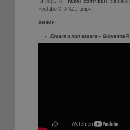
Di seguito i
nuovi contributi
pubblicat
Youtube STANZE_unipv:
ANIME:
Essere o non essere
– Giovanna R