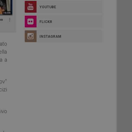
YOUTUBE
FLICKR
INSTAGRAM
mato
ella
za a
pv”
cizi
ivo