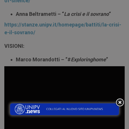
of-silence/
Anna Beltrametti – “
La crisi e il sovrano
“
https://stanze.unipv.it/homepage/battiti/la-crisi-
e-il-sovrano/
VISIONI:
Marco Morandotti – “#
Exploringhome
“