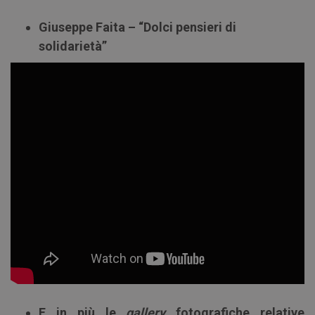
Giuseppe Faita – “Dolci pensieri di
solidarietà”
E in più le
gallery
fotografiche relative