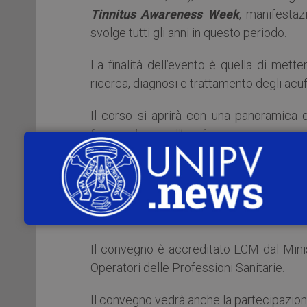
Tinnitus Awareness Week
, manifestaz
svolge tutti gli anni in questo periodo.
La finalità dell’evento è quella di metter
ricerca, diagnosi e trattamento degli acuf
Il corso si aprirà con una panoramica 
farmacologia sull’acufene.
Sarà poi presentato il moderno approc
presentazione di casi clinici.
Infine, a conclusione del corso, sarà ape
Il convegno è accreditato ECM dal Ministe
Operatori delle Professioni Sanitarie.
Il convegno vedrà anche la partecipazione