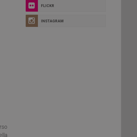
FLICKR
INSTAGRAM
rso
ella