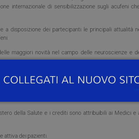
ione internazionale di sensibilizzazione sugli acufeni ch
e a disposizione dei partecipanti le principali attualità n
eni.
delle maggiori novità nel campo delle neuroscienze e de
cio diagnostico terapeutico al paziente con acufeni, 
rta una sessione di domanda e risposta agli esperti.
ro della Salute e i crediti sono attribuibili ai Medici e 
 attiva dei pazienti.