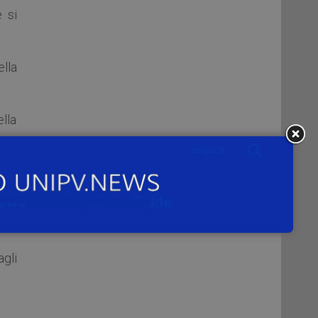
e si
ella
lla
con
agli