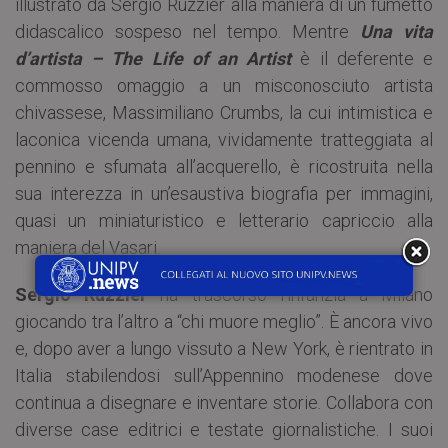
illustrato da Sergio Ruzzier alla maniera di un fumetto
didascalico sospeso nel tempo. Mentre
Una vita
d’artista – The Life of an Artist
è il deferente e
commosso omaggio a un misconosciuto artista
chivassese, Massimiliano Crumbs, la cui intimistica e
laconica vicenda umana, vividamente tratteggiata al
pennino e sfumata all’acquerello, è ricostruita nella
sua interezza in un’esaustiva biografia per immagini,
quasi un miniaturistico e letterario capriccio alla
maniera del Vasari.
Sergio Ruzzier
ha trascorso l’infanzia a Milano
giocando tra l’altro a “chi muore meglio”. È ancora vivo
e, dopo aver a lungo vissuto a New York, è rientrato in
Italia stabilendosi sull’Appennino modenese dove
continua a disegnare e inventare storie. Collabora con
diverse case editrici e testate giornalistiche. I suoi