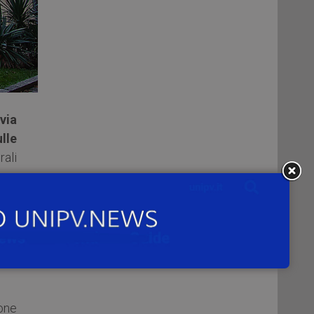
via
lle
rali
pone