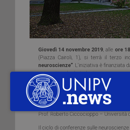
Giovedì 14 novembre 2019
, alle
ore 18
(Piazza Cairoli, 1), si terrà il terzo 
neuroscienze”
. L’iniziativa è finanziata
e ricreative degli studenti.
L’appuntamento con:
Siamo fatti così: droghe e dipendenze
Prof. Roberto Ciccocioppo – Università d
Il ciclo di conferenze sulle neuroscienze 