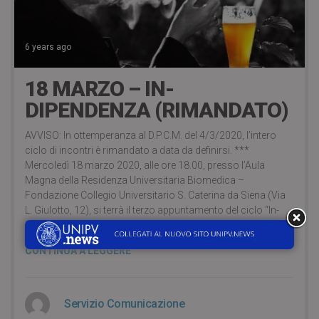
6 years ago
18 MARZO – IN-
DIPENDENZA (RIMANDATO)
AVVISO: In ottemperanza al D.P.C.M. del 4/3/2020, l’intero
ciclo di incontri è rimandato a data da definirsi. ***
Mercoledì 18 marzo 2020, alle ore 18.00, presso l’Aula
Magna della Residenza Universitaria Biomedica –
Fondazione Collegio Universitario S. Caterina da Siena (Via
L. Giulotto, 12), si terrà il terzo appuntamento del ciclo “In-
Dipendenza”, una serie di quattro
CONTINUA A LEGGERE
Servizio Comunicazione