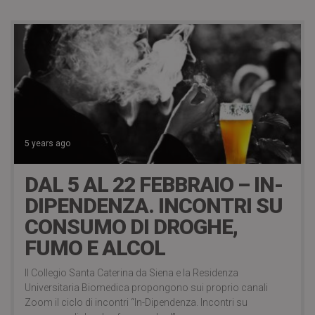
5 years ago
DAL 5 AL 22 FEBBRAIO – IN-
DIPENDENZA. INCONTRI SU
CONSUMO DI DROGHE,
FUMO E ALCOL
Il Collegio Santa Caterina da Siena e la Residenza
Universitaria Biomedica propongono sui proprio canali
Zoom il ciclo di incontri “In-Dipendenza. Incontri su