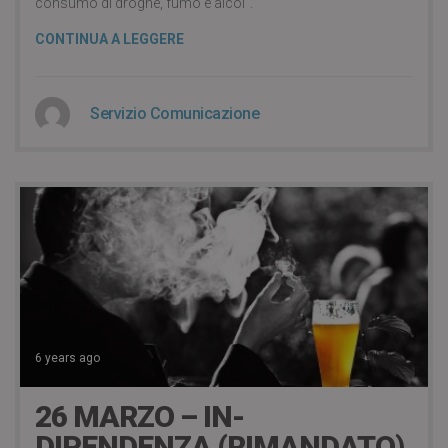
consumo di droghe, fumo e alcol”.
CONTINUA A LEGGERE
Servizio Comunicazione
6 years ago
26 MARZO – IN-
DIPENDENZA (RIMANDATO)