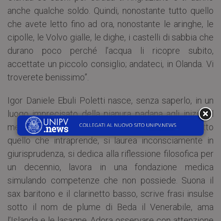
anche qualche soldo. Quindi, nonostante tutto quello
che avete letto fino ad ora, nonostante le aringhe, le
cipolle, le Volvo gialle, le dighe, i castelli di sabbia che
durano poco perché l’acqua li ricopre subito,
accettate un piccolo consiglio; andateci, in Olanda. Vi
troverete benissimo”.
Igor Daniele Ebuli Poletti nasce, senza saperlo, in un
luogo imprecisato della pianura padana agli inizi del
mese di settembre del 1965. Cresce fallendo in tutto
quello che intraprende, si laurea inconsciamente in
giurisprudenza, si dedica alla riflessione filosofica per
un decennio, lavora in una fondazione medica
simulando competenze che non possiede. Suona il
sax baritono e il clarinetto basso, scrive frasi insulse
sotto il nom de plume di Beda il Venerabile, ama
l’Islanda e le lasagne. Adora osservare con attenzione